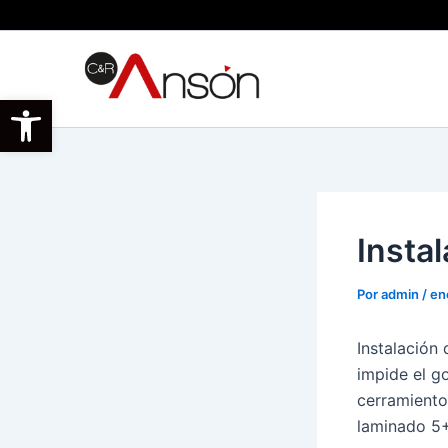
Ir
al
contenido
Abrir barra de herramientas
Insta
Por
admin
/
en
Instalación
impide el g
cerramiento
laminado 5+