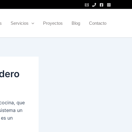
s
Servicios
Proyectos
Blog
Contacto
edero
cocina, que
sistema un
 es un