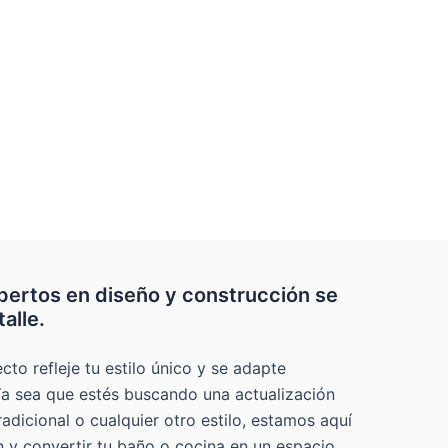
Anson
Anson
Anson
Anson
Anson
pertos en diseño y construcción se
alle.
o refleje tu estilo único y se adapte
Ya sea que estés buscando una actualización
dicional o cualquier otro estilo, estamos aquí
ón y convertir tu baño o cocina en un espacio