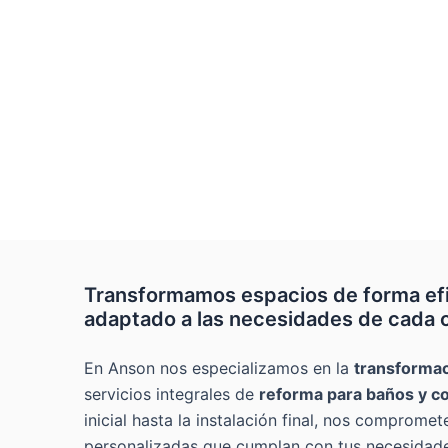
Anson
Anson
Anson
Anson
Anson
Transformamos espacios de forma efic
adaptado a las necesidades de cada c
En Anson nos especializamos en la
transformac
servicios integrales de
reforma para baños y c
inicial hasta la instalación final, nos comprome
personalizadas que cumplan con tus necesidade