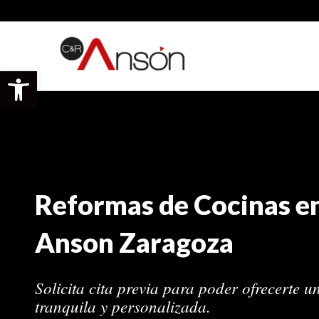
Ir
al
contenido
Abrir barra de herramientas
Reformas de Cocinas e
Anson Zaragoza
Solicita cita previa para poder ofrecerte u
tranquila y personalizada.