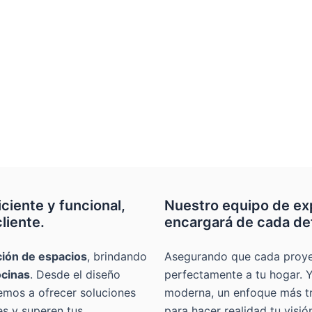
Anson
Anson
Anson
Anson
Anson
Anson
Anson
Anson
Anson
Anson
iente y funcional,
Nuestro equipo de ex
liente.
encargará de cada det
ión de espacios
, brindando
Asegurando que cada proyect
ocinas
. Desde el diseño
perfectamente a tu hogar. 
temos a ofrecer soluciones
moderna, un enfoque más tra
s y superen tus
para hacer realidad tu visi