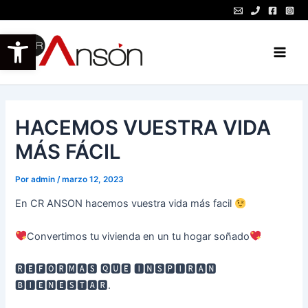
Ir
al
Abrir barra de herramientas
contenido
Main
Men
HACEMOS VUESTRA VIDA
MÁS FÁCIL
Por
admin
/
marzo 12, 2023
En CR ANSON hacemos vuestra vida más facil
Convertimos tu vivienda en un tu hogar soñado
🆁🅴🅵🅾🆁🅼🅰🆂 🆀🆄🅴 🅸🅽🆂🅿🅸🆁🅰🅽
🅱🅸🅴🅽🅴🆂🆃🅰🆁.