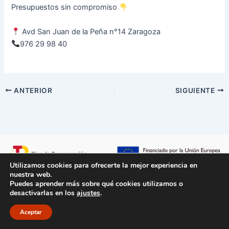
Presupuestos sin compromiso
Avd San Juan de la Peña n°14 Zaragoza
976 29 98 40
ANTERIOR
SIGUIENTE
Utilizamos cookies para ofrecerte la mejor experiencia en
nuestra web.
Puedes aprender más sobre qué cookies utilizamos o
desactivarlas en los
ajustes
.
Aviso Legal
/
Políticas de Privacidad
/
Políticas de Cookie
/
Accesibilidad
/
Mapa del sitio
Aceptar