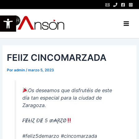
Ir
al
Abrir barra de herramientas
contenido
Main
Men
FElIZ CINCOMARZADA
Por
admin
/
marzo 5, 2023
Os deseamos que disfrutéis de este
día tan especial para la ciudad de
Zaragoza.
₣ɆⱠłⱫ ĐɆ 5 ₥₳ⱤⱫØ
#feliz5demarzo #cincomarzada