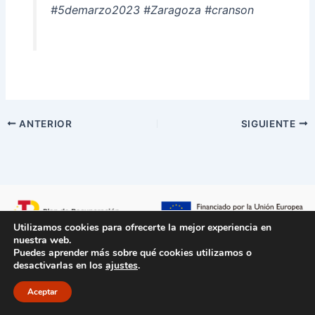
#5demarzo2023 #Zaragoza #cranson
ANTERIOR
SIGUIENTE
Utilizamos cookies para ofrecerte la mejor experiencia en
nuestra web.
Puedes aprender más sobre qué cookies utilizamos o
desactivarlas en los
ajustes
.
Aviso Legal
/
Políticas de Privacidad
/
Políticas de Cookie
/
Accesibilidad
/
Mapa del sitio
Aceptar