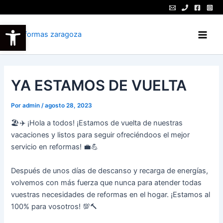
Ir
al
Abrir barra de herramientas
contenido
Main
Men
YA ESTAMOS DE VUELTA
Por
admin
/
agosto 28, 2023
🏖️✈️ ¡Hola a todos! ¡Estamos de vuelta de nuestras
vacaciones y listos para seguir ofreciéndoos el mejor
servicio en reformas! 💼💪
Después de unos días de descanso y recarga de energías,
volvemos con más fuerza que nunca para atender todas
vuestras necesidades de reformas en el hogar. ¡Estamos al
100% para vosotros! 💯🔨