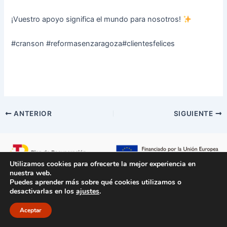
¡Vuestro apoyo significa el mundo para nosotros!
#cranson #reformasenzaragoza#clientesfelices
ANTERIOR
SIGUIENTE
Utilizamos cookies para ofrecerte la mejor experiencia en
nuestra web.
Puedes aprender más sobre qué cookies utilizamos o
desactivarlas en los
ajustes
.
Aviso Legal
/
Políticas de Privacidad
/
Políticas de Cookie
/
Accesibilidad
/
Mapa del sitio
Aceptar