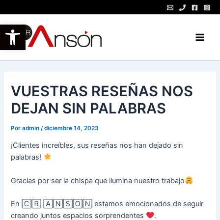
Ir
al
Abrir barra de herramientas
contenido
Main
Men
VUESTRAS RESEÑAS NOS
DEJAN SIN PALABRAS
Por
admin
/
diciembre 14, 2023
¡Clientes increíbles, sus reseñas nos han dejado sin
palabras!
Gracias por ser la chispa que ilumina nuestro trabajo
En 🄲🅁 🄰🄽🅂🄾🄽 estamos emocionados de seguir
creando juntos espacios sorprendentes
.