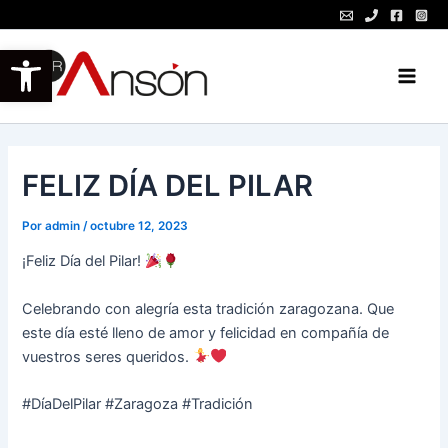
Ir
al
Abrir barra de herramientas
contenido
Main
Men
FELIZ DÍA DEL PILAR
Por
admin
/
octubre 12, 2023
¡Feliz Día del Pilar!
Celebrando con alegría esta tradición zaragozana. Que
este día esté lleno de amor y felicidad en compañía de
vuestros seres queridos.
#DíaDelPilar #Zaragoza #Tradición