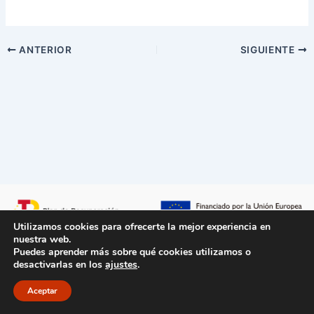
ANTERIOR
SIGUIENTE
Utilizamos cookies para ofrecerte la mejor experiencia en
nuestra web.
Puedes aprender más sobre qué cookies utilizamos o
desactivarlas en los
ajustes
.
Aviso Legal
/
Políticas de Privacidad
/
Políticas de Cookie
/
Accesibilidad
/
Mapa del sitio
Aceptar