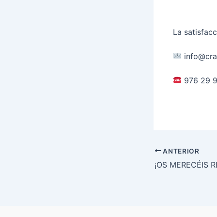
La satisfac
info@cra
976 29 9
ANTERIOR