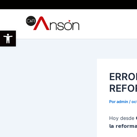
Ir
al
contenido
Abrir barra de herramientas
ERRO
REFO
Por
admin
/
oc
Hoy desde 𝗖𝗥
𝗹𝗮 𝗿𝗲𝗳𝗼𝗿𝗺