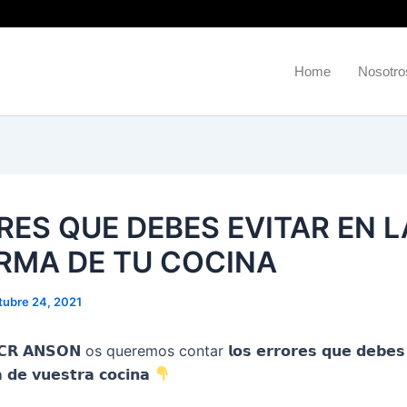
Home
Nosotro
RES QUE DEBES EVITAR EN L
RMA DE TU COCINA
tubre 24, 2021
 𝗔𝗡𝗦𝗢𝗡 os queremos contar 𝗹𝗼𝘀 𝗲𝗿𝗿𝗼𝗿𝗲𝘀 𝗾𝘂𝗲 𝗱𝗲𝗯𝗲𝘀 𝗲
 𝗱𝗲 𝘃𝘂𝗲𝘀𝘁𝗿𝗮 𝗰𝗼𝗰𝗶𝗻𝗮