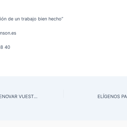
ción de un trabajo bien hecho”
nson.es
8 40
¡OS MERECÉIS RENOVAR VUESTROS HOGARES!
ELÍGENOS P