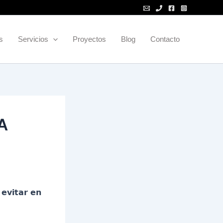
s
Servicios
Proyectos
Blog
Contacto
A
𝗶𝘁𝗮𝗿 𝗲𝗻