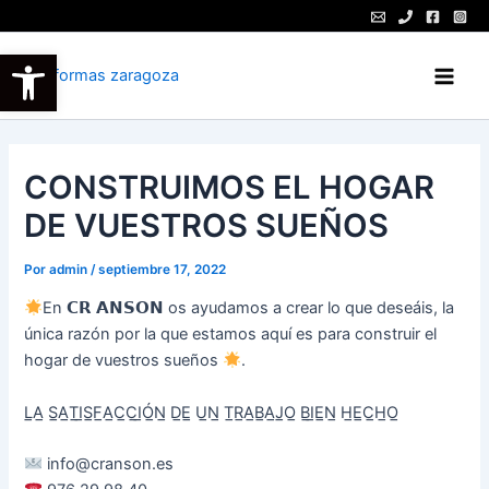
Ir
al
Abrir barra de herramientas
contenido
Main
Men
CONSTRUIMOS EL HOGAR
DE VUESTROS SUEÑOS
Por
admin
/
septiembre 17, 2022
En 𝗖𝗥 𝗔𝗡𝗦𝗢𝗡 os ayudamos a crear lo que deseáis, la
única razón por la que estamos aquí es para construir el
hogar de vuestros sueños
.
L̲A̲ S̲A̲T̲I̲S̲F̲A̲C̲C̲I̲Ó̲N̲ D̲E̲ U̲N̲ T̲R̲A̲B̲A̲J̲O̲ B̲I̲E̲N̲ H̲E̲C̲H̲O̲
info@cranson.es